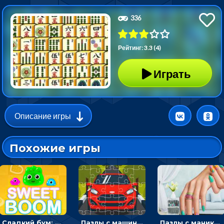
336
Рейтинг: 3.3 (4)
Играть
Описание игры
Похожие игры
Сладкий бум: тапнуть, чтобы взорвать желейки - головоломка
Пазлы с машинами Форд: собирать картинки и открывать новые
Пазлы с маникюром: собери идеальный рисунок для ногтей