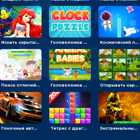
Искать скрытый алфавит на картинках с мультяшными героями - головоломка для детей
Головоломка с часами для детей: читать время по циферблату
Космический побег: двигать космонавта, чтобы попасть к кораблю
Поиск отличий на картинках с детьми - головоломка
Головоломка Звери-малыши: открывай карточки по очереди, чтобы найти одинаковые
Открывать картинки с динозаврами и складывать в пары по памяти - головоломка
Гоночные авто в пазлах: разбей картинку и собери снова
Тетрис с драгоценными камнями: расставляй блоки, чтобы получить линию - головоломка
Экстремальные пазлы с квадроциклами: собирать крутые тачки