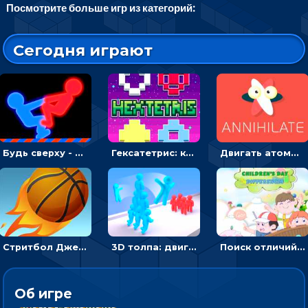
Посмотрите больше игр из категорий:
Сегодня играют
Будь сверху - борись с другом и выигрывай
Гексатетрис: кидать блок, чтобы складывать три в ряд - головоломка
Двигать атомы, чтобы соединить – головоломка
Стритбол Джем - спортивный бросок мяча в кольцо
3D толпа: двигаться и собирать цветных человечков
Поиск отличий на картинках с детьми - головоломка
Об игре