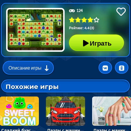
124
Рейтинг: 4.4 (3)
Играть
Описание игры
Похожие игры
Сладкий бум: тапнуть, чтобы взорвать желейки - головоломка
Пазлы с машинами Форд: собирать картинки и открывать новые
Пазлы с маникюром: собери идеальный рисунок для ногтей