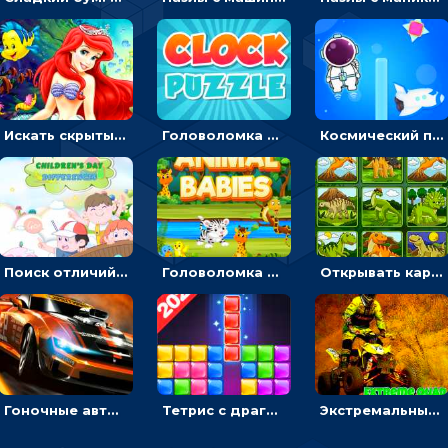
Искать скрытый алфавит на картинках с мультяшными героями - головоломка для детей
Головоломка с часами для детей: читать время по циферблату
Космический побег: двигать космонавта, чтобы попасть к кораблю
Поиск отличий на картинках с детьми - головоломка
Головоломка Звери-малыши: открывай карточки по очереди, чтобы найти одинаковые
Открывать картинки с динозаврами и складывать в пары по памяти - головоломка
Гоночные авто в пазлах: разбей картинку и собери снова
Тетрис с драгоценными камнями: расставляй блоки, чтобы получить линию - головоломка
Экстремальные пазлы с квадроциклами: собирать крутые тачки