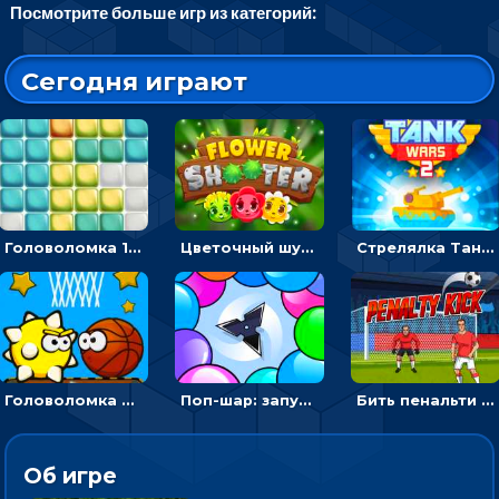
Посмотрите больше игр из категорий:
Сегодня играют
Головоломка 10х10
Цветочный шутер: стрелять пчелками по цветам
Стрелялка Танковые войны: бить по танку врага, чтобы уничтожить зло
Головоломка Невероятный баскетбол: проложить путь и отправить мяч в корзину
Поп-шар: запускать колючку, чтобы лопать воздушные шарики
Бить пенальти по воротам или мишеням - спортивная аркада
Об игре